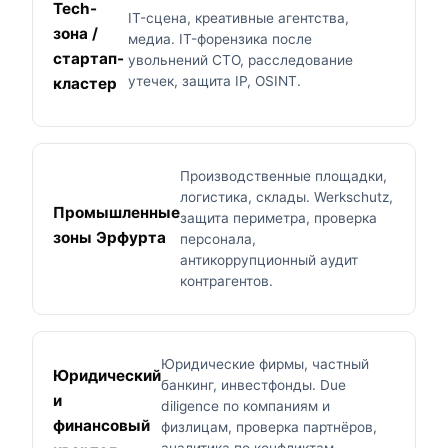
Tech-
IT-сцена, креативные агентства,
зона /
медиа. IT-форензика после
стартап-
увольнений CTO, расследование
утечек, защита IP, OSINT.
кластер
Производственные площадки,
логистика, склады. Werkschutz,
Промышленные
защита периметра, проверка
зоны Эрфурта
персонала,
антикоррупционный аудит
контрагентов.
Юридические фирмы, частный
Юридический
банкинг, инвестфонды. Due
и
diligence по компаниям и
финансовый
физлицам, проверка партнёров,
аналитика по конфликтам