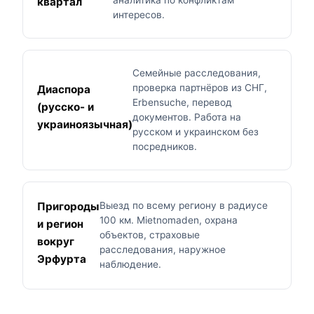
квартал
интересов.
Семейные расследования,
проверка партнёров из СНГ,
Диаспора
Erbensuche, перевод
(русско- и
документов. Работа на
украиноязычная)
русском и украинском без
посредников.
Пригороды
Выезд по всему региону в радиусе
100 км. Mietnomaden, охрана
и регион
объектов, страховые
вокруг
расследования, наружное
Эрфурта
наблюдение.