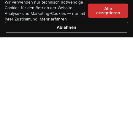
Wir verwenden nur technisch notwendige
Cookies für den Betrieb der Website.
Alle
akzeptieren
Analyse- und Marketing-Cookies — nur mit
Ihrer Zustimmung.
Mehr erfahren
Ablehnen
Kontakt
DRS Security und Sicherheitstechnik GmbH
Hammer Landstraße 204
20537 Hamburg
☎
+49 40 87609821
💬
WhatsApp
✉
info@drs-security.de
Mo–Fr: 09:00–18:00